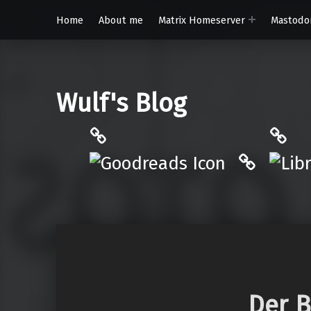
Home
About me
Matrix Homeserver
Mastodo
Wulf's Blog
Philantrop on Goodreads
Libra
Hardcove
Der B