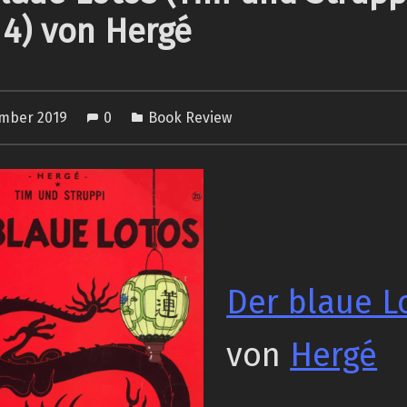
4) von Hergé
ember 2019
0
Book Review
Der blaue L
von
Hergé