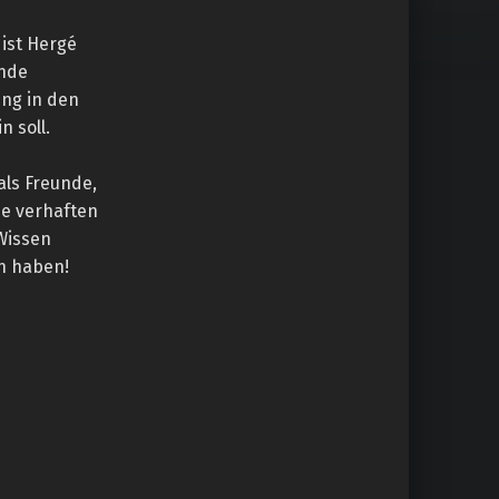
 ist Hergé
ende
ung in den
n soll.
als Freunde,
de verhaften
Wissen
en haben!