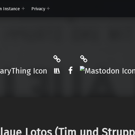
n Instance
Privacy
ryThing
The StoryGraph
Mastodon
r.App
Facebook
laue Lotos (Tim und Strupp