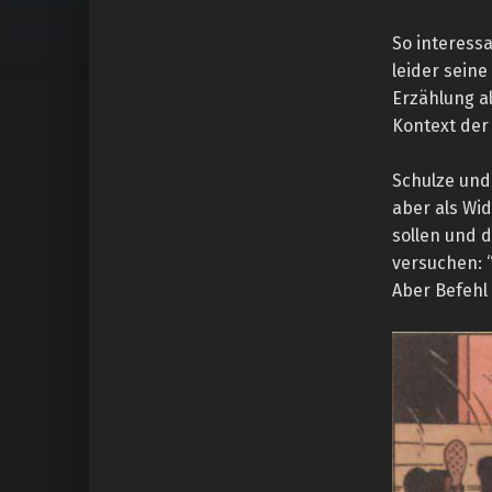
So interessa
leider sein
Erzählung a
Kontext der 
Schulze und 
aber als Wi
sollen und 
versuchen: 
Aber Befehl 