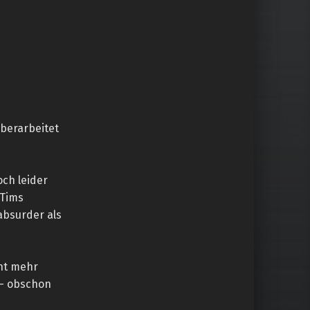
überarbeitet
och leider
 Tims
absurder als
cht mehr
 – obschon