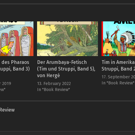
n des Pharaos
Der Arumbaya-Fetisch
Tim in Amerika
uppi, Band 3)
(Tim und Struppi, Band 5),
Struppi, Band 
von Hergé
17. September 2
In "Book Review"
r 2019
13. February 2022
ew"
In "Book Review"
Review