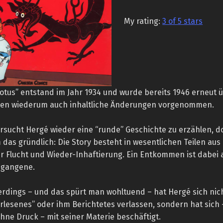
My rating:
3 of 5 stars
Lotus” entstand im Jahr 1934 und wurde bereits 1946 erneut 
en wiederum auch inhaltliche Änderungen vorgenommen.
ersucht Hergé wieder eine “runde” Geschichte zu erzählen, d
 das gründlich: Die Story besteht in wesentlichen Teilen aus
er Flucht und Wieder-Inhaftierung. Ein Entkommen ist dabei 
egangene.
lerdings – und das spürt man wohltuend – hat Hergé sich ni
Erlesenes” oder ihm Berichtetes verlassen, sondern hat sich
hne Druck – mit seiner Materie beschäftigt.