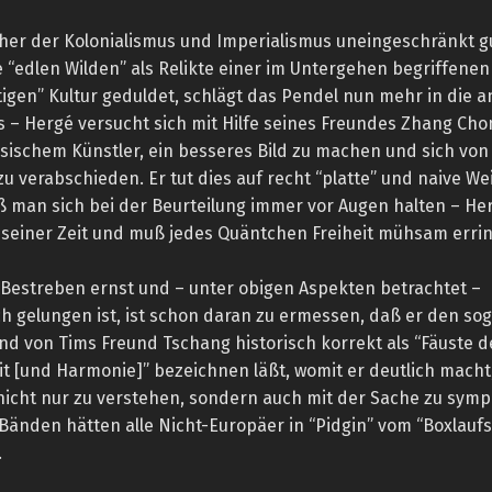
sher der Kolonialismus und Imperialismus uneingeschränkt g
ie “edlen Wilden” als Relikte einer im Untergehen begriffene
igen” Kultur geduldet, schlägt das Pendel nun mehr in die 
s – Hergé versucht sich mit Hilfe seines Freundes Zhang Cho
sischem Künstler, ein besseres Bild zu machen und sich von
zu verabschieden. Er tut dies auf recht “platte” und naive We
 man sich bei der Beurteilung immer vor Augen halten – Her
 seiner Zeit und muß jedes Quäntchen Freiheit mühsam erri
Bestreben ernst und – unter obigen Aspekten betrachtet –
h gelungen ist, ist schon daran zu ermessen, daß er den sog
nd von Tims Freund Tschang historisch korrekt als “Fäuste d
it [und Harmonie]” bezeichnen läßt, womit er deutlich macht,
nicht nur zu verstehen, sondern auch mit der Sache zu symp
Bänden hätten alle Nicht-Europäer in “Pidgin” vom “Boxlaufst
.