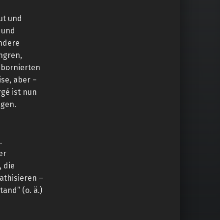
ut und
n und
andere
ngren,
 bornierten
ise, aber –
gé ist nun
ngen.
.
er
 die
athisieren –
and” (o. ä.)