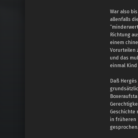
War also bi
allenfalls d
“minderwert
Richtung au
einem chine
Vorurteilen 
und das muß
einmal Kind
Daß Hergés 
grundsätzlic
Boxeraufsta
Gerechtigke
Geschichte 
in früheren 
gesprochen