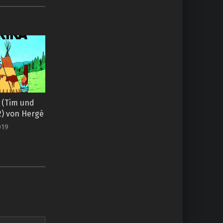
 (Tim und
2) von Hergé
019