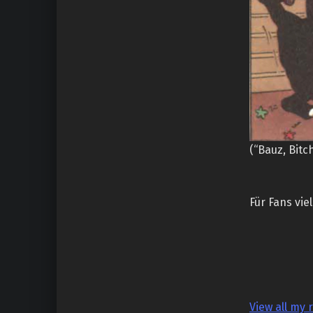
(“Bauz, Bitc
Für Fans viel
View all my 