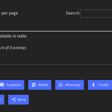
s per page
Search:
ilable in table
 0 of 0 entries
Facebook
Reddit
WhatsApp
Tumblr
m
More