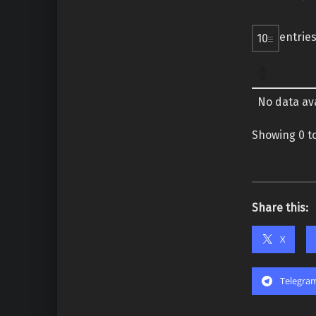
entrie
No data ava
Showing 0 to
Share this:
X
Telegra