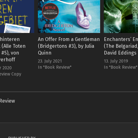
hinteren
An Offer From a Gentleman
Enchanters’ E
(Alle Toten
(Bridgertons #3), by Julia
(The Belgariad,
 #5), von
Quinn
David Eddings
erhoff
23. July 2021
13. July 2019
In "Book Review"
In "Book Review"
r 2020
eview Copy
Review