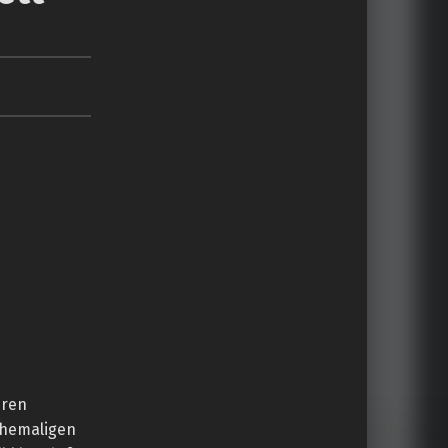
eren
ehemaligen