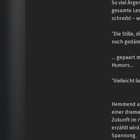
So viel Ärg
gesamte Les
schreibt – 
“Die Stille,
noch gedämpf
… gepaart m
Humors…
“Vielleicht l
Hemmend auf
einer drama
Zukunft im 
erzählt wird
Spannung.