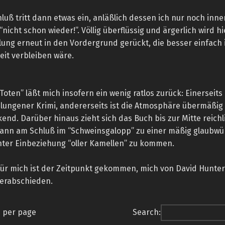
uß tritt dann etwas ein, anläßlich dessen ich nur noch inner
“nicht schon wieder!”. Völlig überflüssig und ärgerlich wird hi
ng erneut in den Vordergrund gerückt, die besser einfach 
it verbleiben wäre.
Toten” läßt mich insofern ein wenig ratlos zurück: Einerseits 
lungener Krimi, andererseits ist die Atmosphäre übermäßi
nd. Darüber hinaus zieht sich das Buch bis zur Mitte reichli
ann am Schluß im “Schweinsgalopp” zu einer mäßig glaubwü
nter Einbeziehung “oller Kamellen” zu kommen.
 für mich ist der Zeitpunkt gekommen, mich von David Hunte
verabschieden.
s per page
Search: