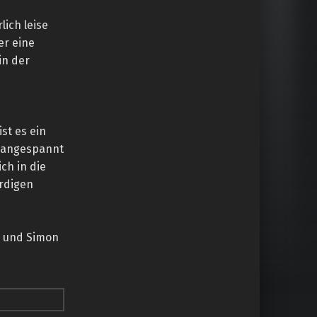
lich leise
er eine
in der
ist es ein
g angespannt
ch in die
rdigen
r und Simon