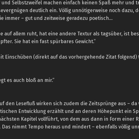
er und Selbstzweifel machen einfach keinen Spaß mehr und 
evergnügen deutlich ein. Völlig unnötigerweise noch dazu, 
wie immer – gut und zeitweise geradezu poetisch…
 die auf allem ruht, hat eine andere Textur als tagsüber, ist be
ter. Sie hat ein fast spürbares Gewicht.”
it Einschüben (direkt auf das vorhergehende Zitat folgend)
iegt es auch bloß an mir.”
 den Lesefluß wirken sich zudem die Zeitsprünge aus – da 
tischen Entwicklung erzählt und an deren Höhepunkt ein Sp
nächsten Kapitel vollführt, von dem aus dann in Form einer 
. Das nimmt Tempo heraus und mindert – ebenfalls völlig unn