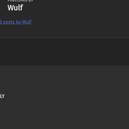
PUBLISHED BY
Wulf
ll posts by Wulf
LY