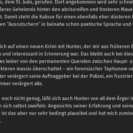
, dem St. Jude, gerufen. Dort angekommen wird sehr schnell
ößeres Geheimnis hinter den abrissreifen und finsteren Maue
t. Damit steht die Kulisse für einen ebenfalls eher düsteren 
hen “Ausrutschern” in beinahe schon poetische Sprache und 
mich auf einen neuen Krimi mit Hunter, der mir aus früheren
 und interessant in Erinnerung war. Das bleibt auch bei die
 es leider von den permanenten Querelen zwischen Haupt- 
teren massiv überschattet – ein forensischer Taphonom ve
er verärgert seine Auftraggeber bei der Polizei, ein frustrier
mer verärgert alle.
 noch nicht genug, läßt sich auch Hunter von all dem Ärger 
 sich selbst zweifeln. Angesichts seiner Erfahrung und sein
st das aber nur sehr bedingt plausibel und hat mich zumin
.