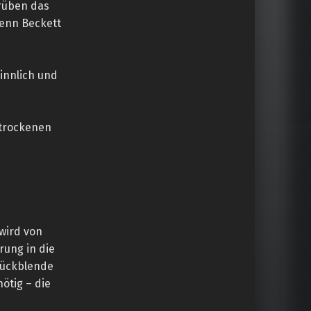
trüben das
denn Beckett
sinnlich und
 trockenen
wird von
rung in die
Rückblende
ötig – die