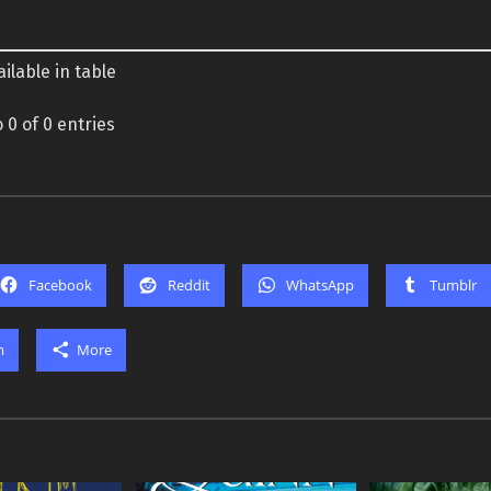
ilable in table
 0 of 0 entries
Facebook
Reddit
WhatsApp
Tumblr
m
More