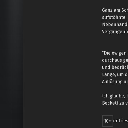
Ganz am Schl
aufstöhnte, 
Nebenhandlu
Vergangenhe
“Die ewigen 
durchaus ge
und bedrücke
Länge, um d
Auflösung u
Ich glaube,
Beckett zu 
entrie