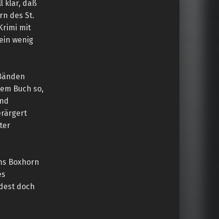
 klar, daß
rn des St.
Krimi mit
ein wenig
 Bänden
sem Buch so,
und
rärgert
ter
ins Boxhorn
es
dest doch