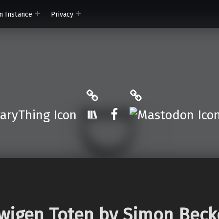
n Instance
Privacy
ryThing
The StoryGraph
Mastodon
r.App
Facebook
wigen Toten by Simon Beck