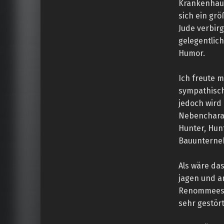
Krankenhaus
sich ein gr
Jude verbirg
gelegentlic
Humor.
Ich freute 
sympathisch
jedoch wird
Nebencharak
Hunter, Hunt
Bauunterneh
Als wäre das
jagen und an
Renommees i
sehr gestört