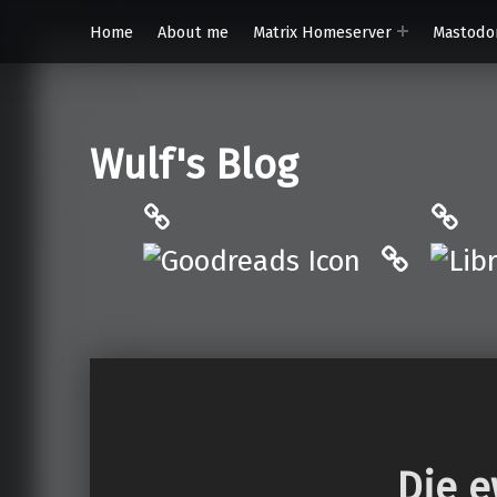
Home
About me
Matrix Homeserver
Mastodo
Wulf's Blog
Philantrop on Goodreads
Libra
Hardcove
Die e