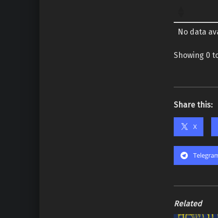
No data ava
Showing 0 to
Share this:
X
Telegra
Related