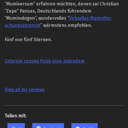
“Mumiversum” erfahren möchten, denen sei Christian
“Zepe” Panses, Deutschlands führendem
“Muminologen”, wundervolles “
Vir­tu­el­les Mumin­for­
schungs­zen­trum
” wärmstens empfohlen.
Fünf von fünf Sternen.
Ceterum censeo Putin esse delendam
View all my reviews
Teilen mit: