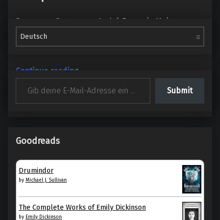
Der ganze Gaston von André Franquin Meine
Sprache auswählen
Bewertung: 5 von 5 Sternen Ich erinnere mich noch
genau, wie ich Gaston…
“Der ganze Gaston, von André Franquin”
Continue reading
…
Gib deine E-Mail-Adresse ein ...
Submit
5. Juli 2024
0
Goodreads
Drumindor
by
Michael J. Sullivan
The Complete Works of Emily Dickinson
by
Emily Dickinson