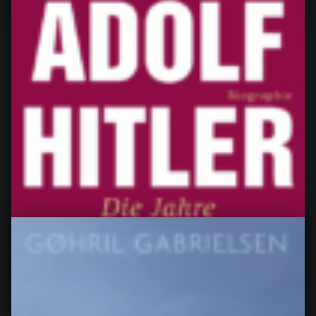
Das Sommerbuch, von Tove Jansson
Sommerbuch von Tove Jansson Meine Bewertung: 5
von 5 Sternen Schon vor Jahren gemocht, aber jetzt
mit „älteren Augen“ nochmals…
“Das Sommerbuch, von Tove Jansson”
Continue reading
…
9. Mai 2026
0