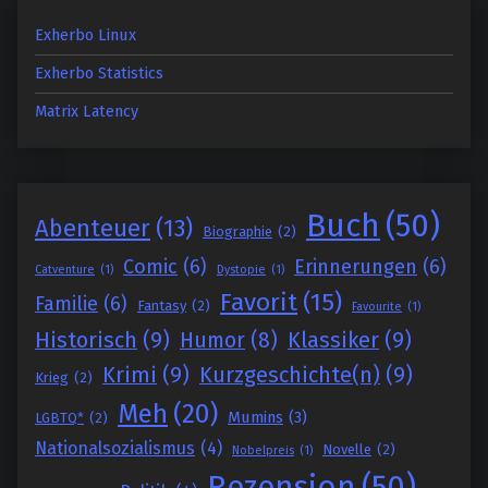
Exherbo Linux
Exherbo Statistics
Matrix Latency
Buch
(50)
Abenteuer
(13)
Biographie
(2)
Comic
(6)
Erinnerungen
(6)
Catventure
(1)
Dystopie
(1)
Favorit
(15)
Familie
(6)
Fantasy
(2)
Favourite
(1)
Historisch
(9)
Klassiker
(9)
Humor
(8)
Krimi
(9)
Kurzgeschichte(n)
(9)
Krieg
(2)
Meh
(20)
Mumins
(3)
LGBTQ*
(2)
Nationalsozialismus
(4)
Novelle
(2)
Nobelpreis
(1)
Rezension
(50)