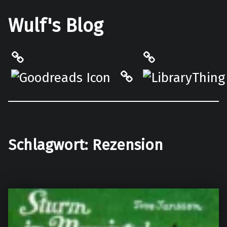
Wulf's Blog
Philantrop on Goodreads
LibraryThing
Hardcover.App
Schlagwort:
Rezension