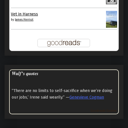
Vet in Harness
by
James Herriot
Wulf’s quotes
“There are no limits to self-sacrifice when we’re doing
our jobs,’ Irene said wearily.” —
Genevieve Cogman
Goodreads Quotes