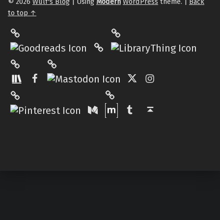
© 2026
Wulf's Blog
|
Using
Modern
WordPress
theme.
|
Back
to top ↑
LibraryThing
Philantrop on Goodreads
Hardcover.App
Mastodon
The StoryGraph
Facebook
Twitter
Instagram
Matrix
Pinterest
Medium
Tumblr
Back to top ↑