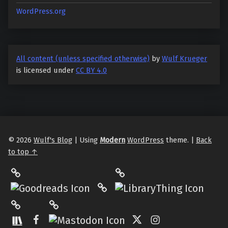
WordPress.org
All content (unless specified otherwise)
by
Wulf Krueger
is licensed under
CC BY 4.0
© 2026
Wulf's Blog
|
Using
Modern
WordPress
theme.
|
Back
to top ↑
LibraryThing
Philantrop on Goodreads
Hardcover.App
Mastodon
The StoryGraph
Facebook
Twitter
Instagram