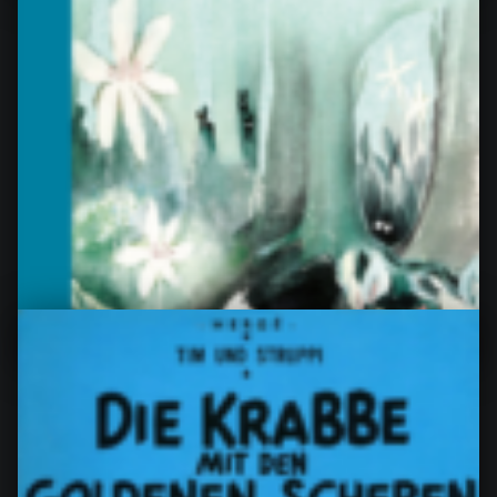
Agnes, von Peter Stamm
Agnes von Peter Stamm Meine Bewertung: 4 of 5
stars “Agnes” von Peter Stamm war eine eher
ungewöhnliche Lektüre, obschon…
“Agnes, von Peter Stamm”
Continue reading
…
9. Februar 2023
0
Mumins lange Reise (Mumins #1),
von Tove Jansson