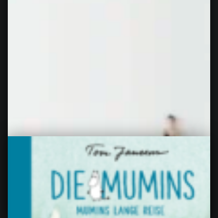
Buddenbrooks, von Thomas Mann
Buddenbrooks von Thomas Mann Meine
Bewertung: 5 von 5 stars Mit Ausnahme einiger
Phasen habe ich immer viel und sehr…
“Buddenbrooks, von Thomas Mann”
Continue reading
…
25. März 2023
0