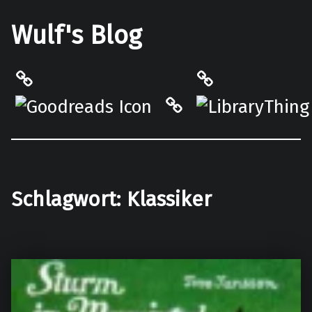
Wulf's Blog
Philantrop on Goodreads
LibraryThing
Hardcover.App
Schlagwort:
Klassiker