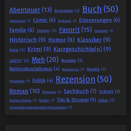
Buch
(50)
Abenteuer
(13)
Biographie
(2)
Comic
(6)
Erinnerungen
(6)
Catventure
(1)
Dystopie
(1)
Favorit
(15)
Familie
(6)
Fantasy
(2)
Favourite
(1)
Historisch
(9)
Klassiker
(9)
Humor
(8)
Krimi
(9)
Kurzgeschichte(n)
(9)
Krieg
(2)
Meh
(20)
Mumins
(3)
LGBTQ*
(2)
Nationalsozialismus
(4)
Novelle
(2)
Nobelpreis
(1)
Rezension
(50)
Politik
(4)
Persönlich
(1)
Roman
(10)
Sachbuch
(7)
Schrott
(3)
Romance
(1)
Tim & Struppi
(5)
Urban
(2)
Science Fiction
(1)
Thriller
(1)
Verursacht-wahrscheinlich-Hirnschäden
(1)