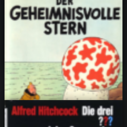
Der ganze Gaston von André Franquin Meine
Bewertung: 5 von 5 Sternen Ich erinnere mich noch
genau, wie ich Gaston…
“Der ganze Gaston, von André Franquin”
Continue reading
…
5. Juli 2024
0