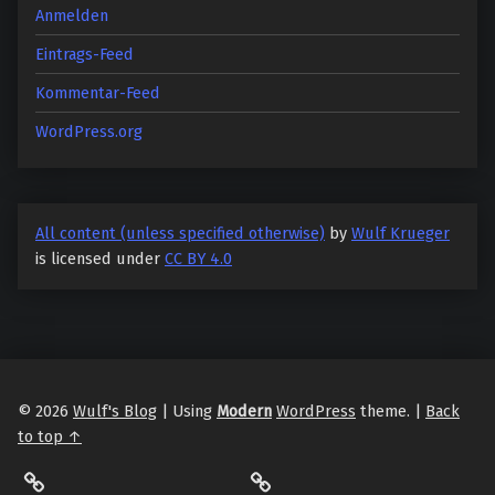
Anmelden
Eintrags-Feed
Kommentar-Feed
WordPress.org
All content (unless specified otherwise)
by
Wulf Krueger
is licensed under
CC BY 4.0
© 2026
Wulf's Blog
|
Using
Modern
WordPress
theme.
|
Back
to top ↑
LibraryThing
Philantrop on Goodreads