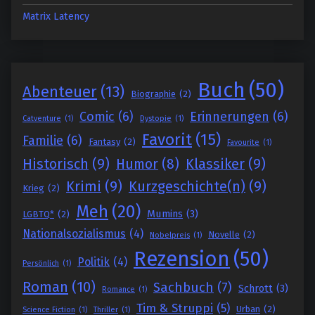
Matrix Latency
Buch
(50)
Abenteuer
(13)
Biographie
(2)
Comic
(6)
Erinnerungen
(6)
Catventure
(1)
Dystopie
(1)
Favorit
(15)
Familie
(6)
Fantasy
(2)
Favourite
(1)
Historisch
(9)
Klassiker
(9)
Humor
(8)
Krimi
(9)
Kurzgeschichte(n)
(9)
Krieg
(2)
Meh
(20)
Mumins
(3)
LGBTQ*
(2)
Nationalsozialismus
(4)
Novelle
(2)
Nobelpreis
(1)
Rezension
(50)
Politik
(4)
Persönlich
(1)
Roman
(10)
Sachbuch
(7)
Schrott
(3)
Romance
(1)
Tim & Struppi
(5)
Urban
(2)
Science Fiction
(1)
Thriller
(1)