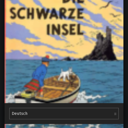
Kummer aller Art, von Mariana Leky
Kummer aller Art by Mariana Leky My rating: 5 of 5
stars Stellt Euch doch mal ein zartes, luftiges
Zitronen-Mousse…
“Kummer aller Art, von Mariana Leky”
Continue reading
…
Sprache auswählen
9. November 2022
0