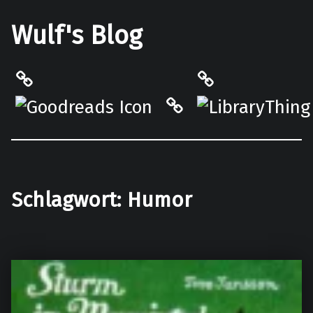
Wulf's Blog
Philantrop on Goodreads
LibraryThing
Hardcover.App
Schlagwort:
Humor