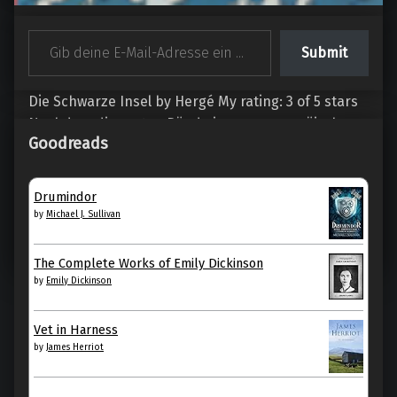
Die schwarze Insel (Tim und
Gib deine E-Mail-Adresse ein ...
Struppi, Band 6), von Hergé
Submit
Die Schwarze Insel by Hergé My rating: 3 of 5 stars
Nachdem die ersten Bände in – aus europäischer
Goodreads
Sicht…
“Die schwarze Insel (Tim und Struppi, Band 6), von Hergé”
Continue reading
…
Drumindor
by
Michael J. Sullivan
22. Mai 2022
0
The Complete Works of Emily Dickinson
by
Emily Dickinson
Vet in Harness
by
James Herriot