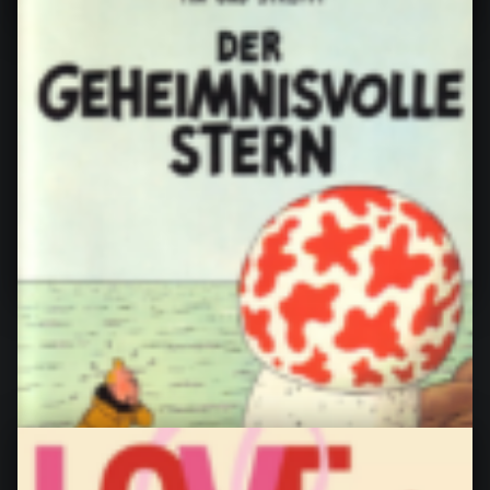
Der ganze Gaston, von André
Franquin
Der ganze Gaston von André Franquin Meine
Bewertung: 5 von 5 Sternen Ich erinnere mich noch
genau, wie ich Gaston…
“Der ganze Gaston, von André Franquin”
Continue reading
…
5. Juli 2024
0