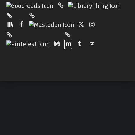
Hardcover.App
Mastodon
The StoryGraph
Facebook
Twitter
Instagram
Matrix
Pinterest
Medium
Tumblr
Back to top ↑