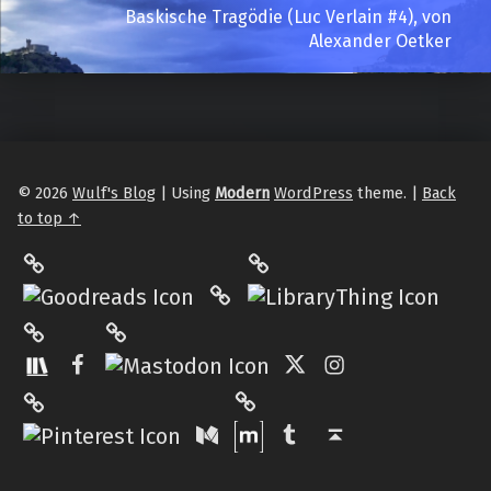
Baskische Tragödie (Luc Verlain #4), von
Alexander Oetker
© 2026
Wulf's Blog
|
Using
Modern
WordPress
theme.
|
Back
to top ↑
LibraryThing
Philantrop on Goodreads
Hardcover.App
Mastodon
The StoryGraph
Facebook
Twitter
Instagram
Matrix
Pinterest
Medium
Tumblr
Back to top ↑