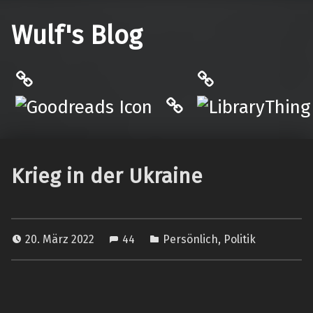
Wulf's Blog
Philantrop on Goodreads
LibraryThing
Hardcover.App
Krieg in der Ukraine
20. März 2022
44
Persönlich
,
Politik