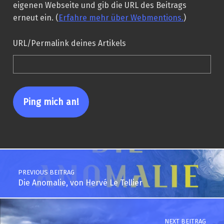
eigenen Webseite und gib die URL des Beitrags
erneut ein. (
Erfahre mehr über Webmentions.
)
URL/Permalink deines Artikels
Post navigation
PREVIOUS BEITRAG
Die Anomalie, von Hervé Le Tellier
NEXT BEITRAG