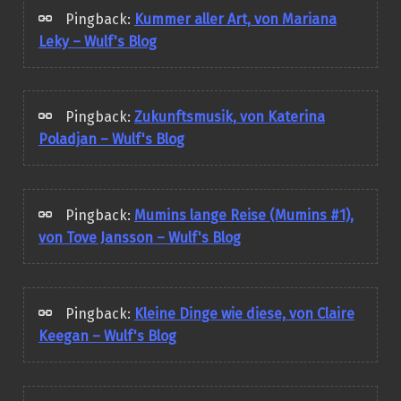
Pingback:
Kummer aller Art, von Mariana
Leky – Wulf's Blog
Pingback:
Zukunftsmusik, von Katerina
Poladjan – Wulf's Blog
Pingback:
Mumins lange Reise (Mumins #1),
von Tove Jansson – Wulf's Blog
Pingback:
Kleine Dinge wie diese, von Claire
Keegan – Wulf's Blog