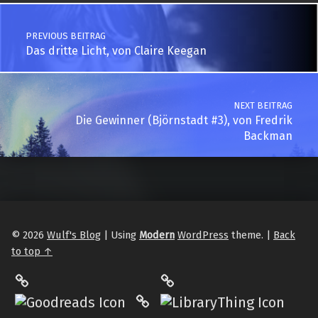
Post navigation
PREVIOUS BEITRAG
Das dritte Licht, von Claire Keegan
NEXT BEITRAG
Die Gewinner (Björnstadt #3), von Fredrik
Backman
© 2026
Wulf's Blog
|
Using
Modern
WordPress
theme.
|
Back
to top ↑
LibraryThing
Philantrop on Goodreads
Hardcover.App
Mastodon
The StoryGraph